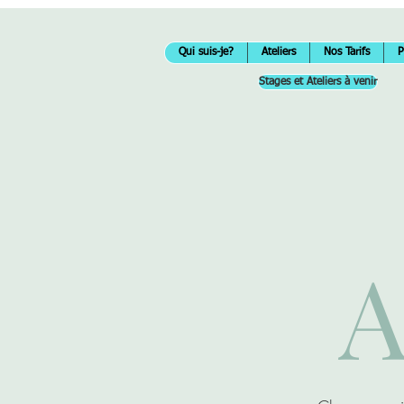
Qui suis-je?
Ateliers
Nos Tarifs
P
Stages et Ateliers à venir
A