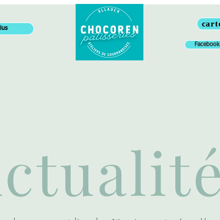
cart
lus
Facebook
ctualit