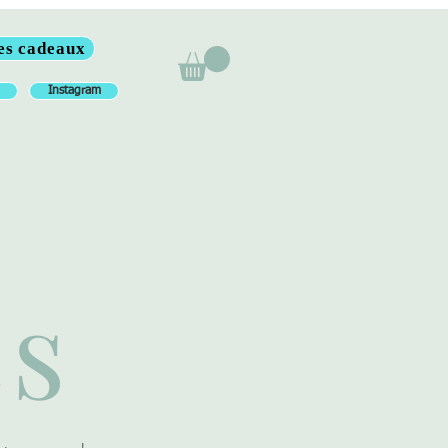
es cadeaux
Instagram
és