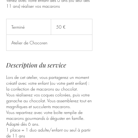
Venez avec votre enfant dès 6 ans (ou seul dès
11 ans) réaliser vos macarons
50
euros
Terminé
T
50 €
e
r
Atelier de Chocoren
m
i
n
é
Description du service
Lors de cet atelier, vous partagerez un moment
créatif avec votre enfant (ou votre petit enfant) :
la confection de macarons au chocolat.
Vous réaliserez vos coques colorées, puis votre
ganache au chocolat. Vous assemblerez tout en
magnifiques et succulents macarons.
Vous repartirez avec votre boîte remplie de
macarons gourmands à déguster en famille.
Adapté dès 6 ans.
1 place = 1 duo adulte/enfant ou seul à partir
de 11 ans